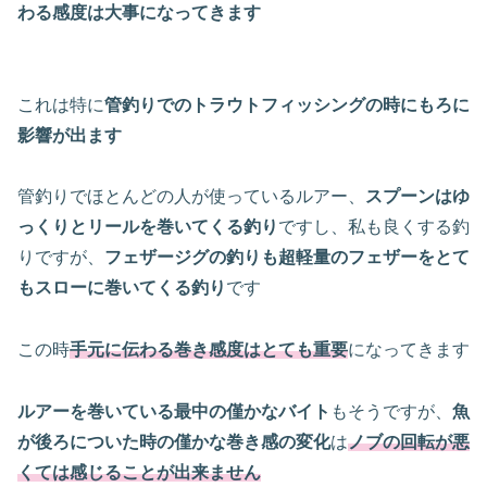
わる感度は大事になってきます
これは特に
管釣りでのトラウトフィッシングの時にもろに
影響が出ます
管釣りでほとんどの人が使っているルアー、
スプーンはゆ
っくりとリールを巻いてくる釣り
ですし、私も良くする釣
りですが、
フェザージグの釣りも超軽量のフェザーをとて
もスローに巻いてくる釣り
です
この時
手元に伝わる巻き感度はとても重要
になってきます
ルアーを巻いている最中の僅かなバイト
もそうですが、
魚
が後ろについた時の僅かな巻き感の変化
は
ノブの回転が悪
くては感じることが出来ません