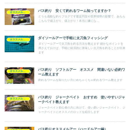
バス釣り 安くて釣れるワーム知ってますか？
オススメルアー
どうも過酷な釣りブログです最近円安や世界情勢の影響で、あちら
こちらで値上がり、値上がり！本当に嫌にな...
ダイソールアーで手軽に太刀魚フィッシング
オススメルアー
ダイソールアーで太刀魚を釣る方法を教えます 細かなポイントを
押さえておけば、手軽に経済的に美味しい太刀魚を釣ることが出来
ます
バス釣り ソフトルアー オススメ 間違いない必釣ワ
オススメルアー
ーム教えます
釣れるワームを知りたい方にめちゃくちゃ釣れるワーム教えます
バス釣り ジャークベイト おすすめ 使いやすいジャ
オススメルアー
ークベイト教えます
ジャークベイト初心者の方に向けて、使い易いジャークベイト、ジ
ャークベイトにオススメのロッドを紹介します
バス釣りオススメルアー（ハードルアー編）