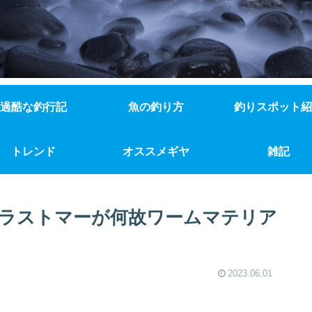
過酷な釣行記
魚の釣り方
釣りスポット紹
トレンド
オススメギヤ
雑記
ラストマーが何故ワームマテリア
2023.06.01