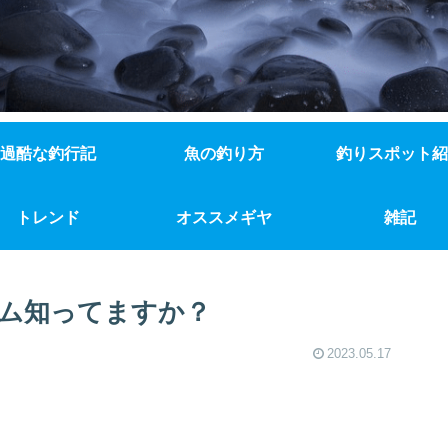
過酷な釣行記
魚の釣り方
釣りスポット紹
トレンド
オススメギヤ
雑記
ム知ってますか？
2023.05.17